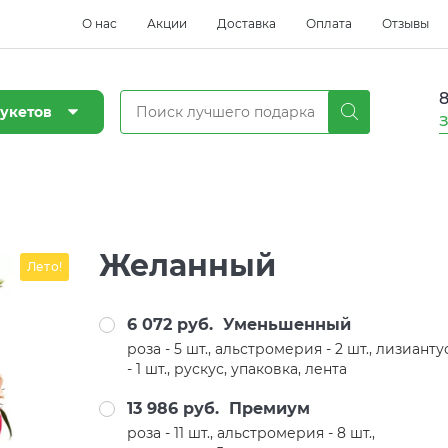
О нас
Акции
Доставка
Оплата
Отзывы
8
укетов
З
Желанный
Лето!
6 072 руб.
Уменьшенный
роза - 5 шт., альстромерия - 2 шт., лизианту
- 1 шт., рускус, упаковка, лента
13 986 руб.
Премиум
роза - 11 шт., альстромерия - 8 шт.,