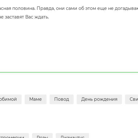
асная половина. Правда, они сами об этом еще не догадыва
 заставят Вас ждать.
юбимой
Маме
Повод
День рождения
Св
стромерии
Розы
Лизиантус