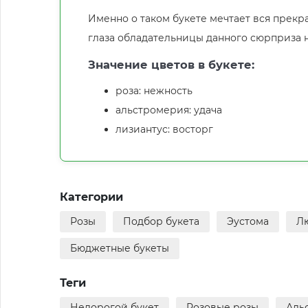
Именно о таком букете мечтает вся прекр
глаза обладательницы данного сюрприза не
Значение цветов в букете:
роза: нежность
альстромерия: удача
лизиантус: восторг
Категории
Розы
Подбор букета
Эустома
Л
Бюджетные букеты
Теги
Недорогой букет
Розовые розы
Аль