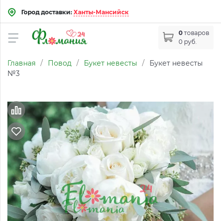
Город доставки:
Ханты-Мансийск
0
товаров
0 руб.
Главная
/
Повод
/
Букет невесты
/
Букет невесты
№3